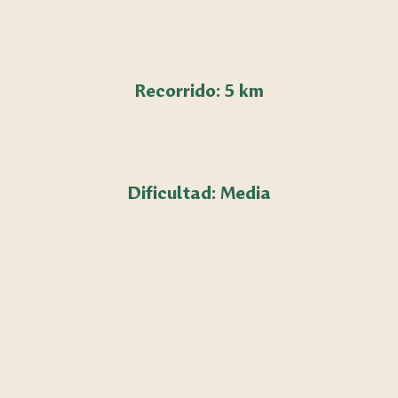
Recorrido: 5 km
Dificultad: Media
El Sendero de las Nubes es un trekking que
recorre distintos puntos claves para la
conservación y regeneración a cargo de la
ONG Ambá. Atraviesa montes de quebrada,
montes de coronillas y chircales,