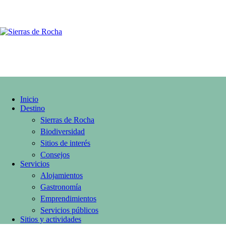
Guazubirá
Inicio
Destino
Sierras de Rocha
Biodiversidad
Sitios de interés
Consejos
Servicios
Alojamientos
Gastronomía
Emprendimientos
Servicios públicos
Sitios y actividades